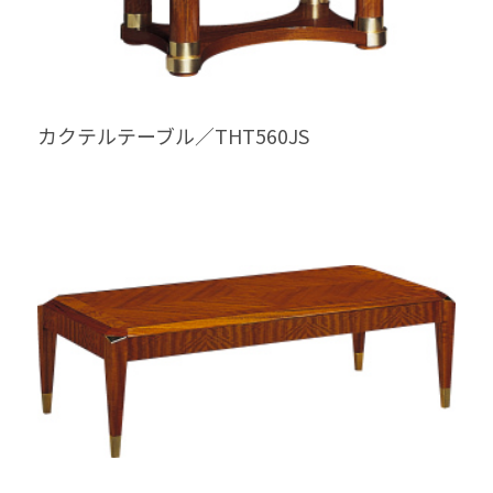
カクテルテーブル／THT560JS