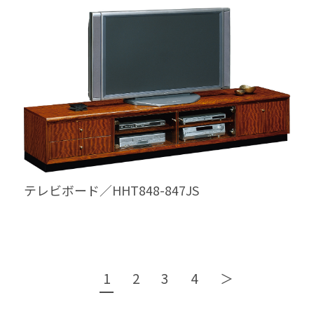
テレビボード／HHT848-847JS
1
2
3
4
＞